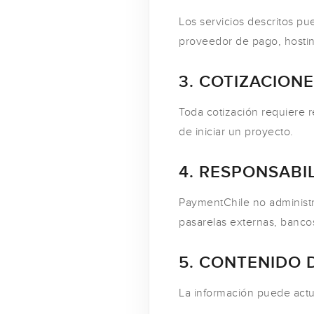
Los servicios descritos pu
proveedor de pago, hosting
3. COTIZACION
Toda cotización requiere r
de iniciar un proyecto.
4. RESPONSABI
PaymentChile no administra
pasarelas externas, banc
5. CONTENIDO D
La información puede actua