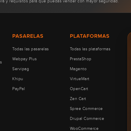
pra y requisitos para que puedas vender con mayor seguridad.
PASARELAS
PLATAFORMAS
Todas las pasarelas
Todas las plataformas
Webpay Plus
PrestaShop
s
Servipag
Magento
Khipu
VirtueMart
PayPal
OpenCart
Zen Cart
Spree Commerce
Drupal Commerce
WooCommerce