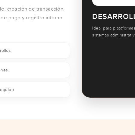
e: creación de transacción,
DESARROL
 de pago y registro interno
Ideal para plataformas
sistemas administrativ
ollos.
ones.
 equipo.