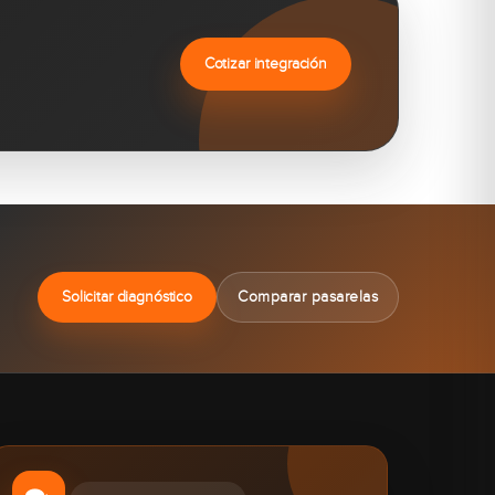
Cotizar integración
Solicitar diagnóstico
Comparar pasarelas