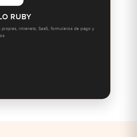
LO RUBY
 propias, intranets, SaaS, formularios de pago y
os.