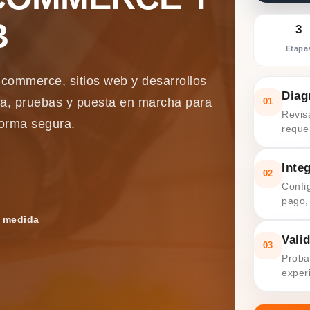
B
3
Etapa
commerce, sitios web y desarrollos
Diag
ca, pruebas y puesta en marcha para
01
Revis
forma segura.
reque
Inte
02
Confi
pago,
a medida
Vali
03
Proba
exper