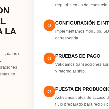
requerimientos del comercio.
ÓN
EL
CONFIGURACIÓN E IN
02
A LA
Implementamos módulos, SDK
corresponda.
rma, datos de
PRUEBAS DE PAGO
03
y
Validamos transacciones apr
egraciones
y retorno al sitio.
lemas de
PUESTA EN PRODUCCI
04
Activamos datos de acceso d
flujo preparado para recibir 