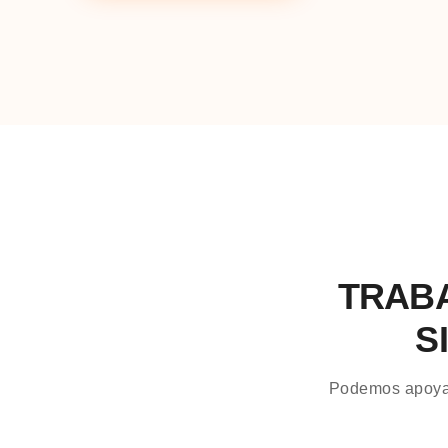
TRABA
S
Podemos apoyar