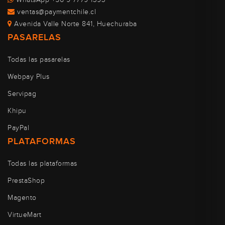
ventas@paymentchile.cl
Avenida Valle Norte 841, Huechuraba
PASARELAS
Todas las pasarelas
Webpay Plus
Servipag
Khipu
PayPal
PLATAFORMAS
Todas las plataformas
PrestaShop
Magento
VirtueMart