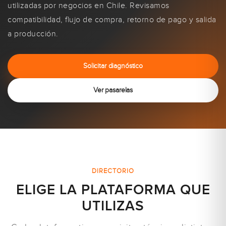
utilizadas por negocios en Chile. Revisamos
compatibilidad, flujo de compra, retorno de pago y salida
a producción.
Solicitar diagnóstico
Ver pasarelas
DIRECTORIO
ELIGE LA PLATAFORMA QUE
UTILIZAS