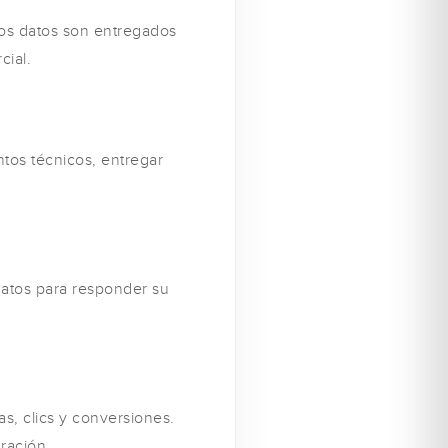
tos datos son entregados
cial.
tos técnicos, entregar
 datos para responder su
as, clics y conversiones.
ración.