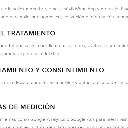
 puede solicitar nombre, email, móvil/WhatsApp y mensaje. Es
ario para solicitar diagnóstico, cotización o información comer
DEL TRATAMIENTO
ponder consultas, coordinar cotizaciones, evaluar requerimien
orar la experiencia del sitio.
ATAMIENTO Y CONSENTIMIENTO
 usuario declara conocer esta política y autoriza el uso de sus
AS DE MEDICIÓN
rramientas como Google Analytics o Google Ads para medir visit
 usar cookies u otros identificadores según su propia configu