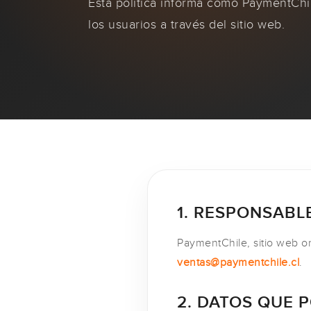
Esta política informa cómo PaymentChil
los usuarios a través del sitio web.
1. RESPONSABLE
PaymentChile, sitio web or
ventas@paymentchile.cl
.
2. DATOS QUE 