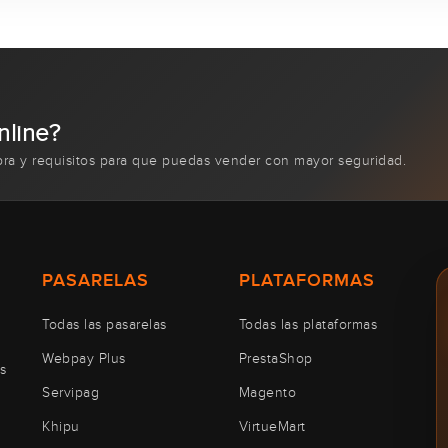
nline?
pra y requisitos para que puedas vender con mayor seguridad.
PASARELAS
PLATAFORMAS
Todas las pasarelas
Todas las plataformas
Webpay Plus
PrestaShop
s
Servipag
Magento
Khipu
VirtueMart