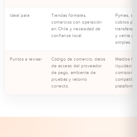
Ideal para
Tiendas formales,
Pymes, ser
comercios con operación
cobros por
en Chile y necesidad de
transferenc
confianza local.
y venta po
simples.
Puntos a revisar
Código de comercio, datos
Medios hab
de acceso del proveedor
liquidación
de pago, ambiente de
comisiones
pruebas y retorno
compatibil
correcto.
plataforma