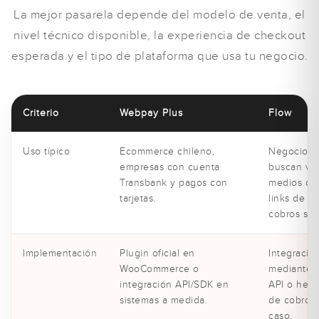
La mejor pasarela depende del modelo de venta, el
nivel técnico disponible, la experiencia de checkout
esperada y el tipo de plataforma que usa tu negocio.
Criterio
Webpay Plus
Flow
Uso típico
Ecommerce chileno,
Negocios 
empresas con cuenta
buscan var
Transbank y pagos con
medios de
tarjetas.
links de p
cobros sim
Implementación
Plugin oficial en
Integració
WooCommerce o
mediante p
integración API/SDK en
API o herr
sistemas a medida.
de cobro s
caso.