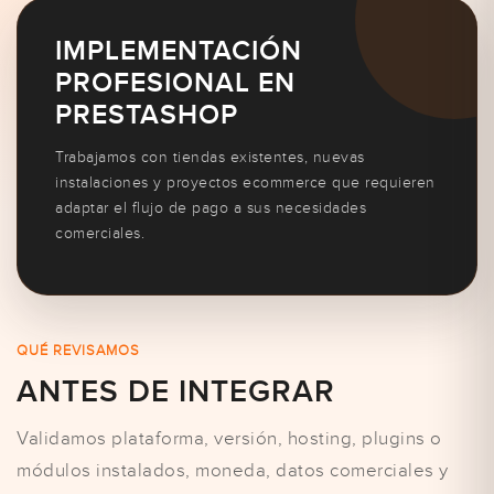
IMPLEMENTACIÓN
PROFESIONAL EN
PRESTASHOP
Trabajamos con tiendas existentes, nuevas
instalaciones y proyectos ecommerce que requieren
adaptar el flujo de pago a sus necesidades
comerciales.
QUÉ REVISAMOS
ANTES DE INTEGRAR
Validamos plataforma, versión, hosting, plugins o
módulos instalados, moneda, datos comerciales y