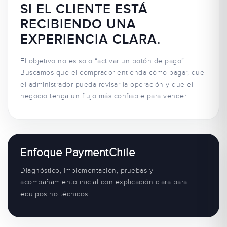
SI EL CLIENTE ESTÁ
RECIBIENDO UNA
EXPERIENCIA CLARA.
El objetivo no es solo “activar un botón de pago”.
Buscamos que el comprador entienda cómo pagar, que
el administrador pueda revisar la operación y que el
negocio tenga un flujo más confiable para vender.
Enfoque PaymentChile
Diagnóstico, implementación, pruebas y
acompañamiento inicial con explicación clara para
equipos no técnicos.