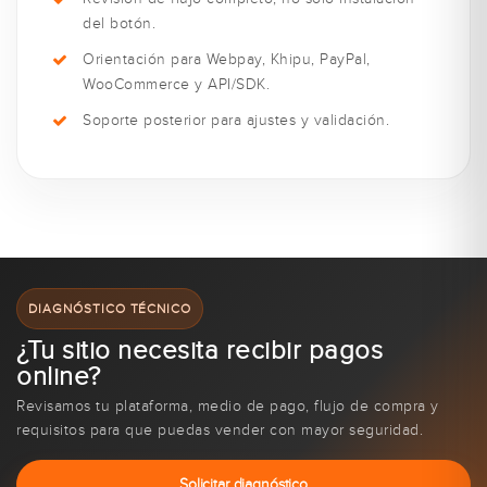
del botón.
Orientación para Webpay, Khipu, PayPal,
WooCommerce y API/SDK.
Soporte posterior para ajustes y validación.
DIAGNÓSTICO TÉCNICO
¿Tu sitio necesita recibir pagos
online?
Revisamos tu plataforma, medio de pago, flujo de compra y
requisitos para que puedas vender con mayor seguridad.
Solicitar diagnóstico