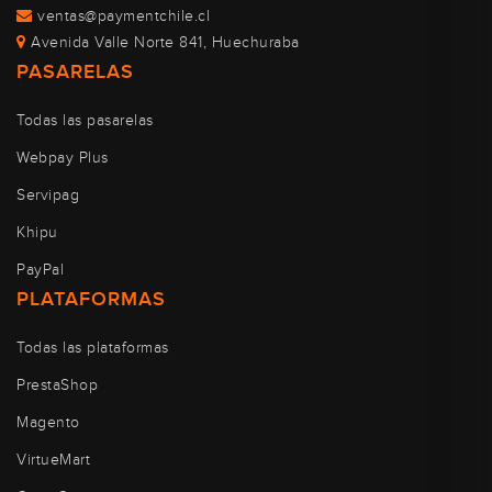
ventas@paymentchile.cl
Avenida Valle Norte 841, Huechuraba
PASARELAS
Todas las pasarelas
Webpay Plus
Servipag
Khipu
PayPal
PLATAFORMAS
Todas las plataformas
PrestaShop
Magento
VirtueMart