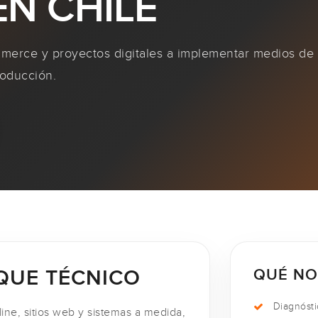
N CHILE
erce y proyectos digitales a implementar medios de
roducción.
QUE TÉCNICO
QUÉ NO
Diagnósti
ine, sitios web y sistemas a medida,