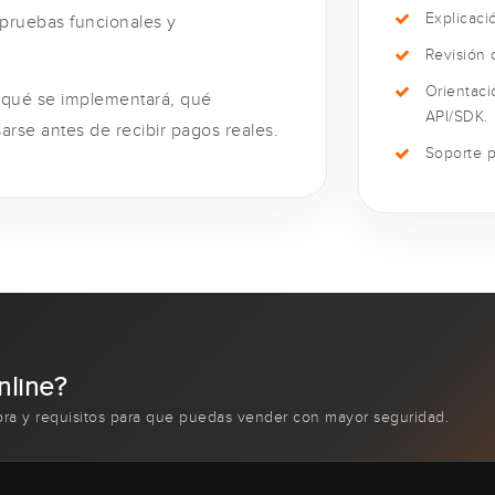
Explicaci
 pruebas funcionales y
Revisión 
Orientac
a qué se implementará, qué
API/SDK.
arse antes de recibir pagos reales.
Soporte p
nline?
pra y requisitos para que puedas vender con mayor seguridad.