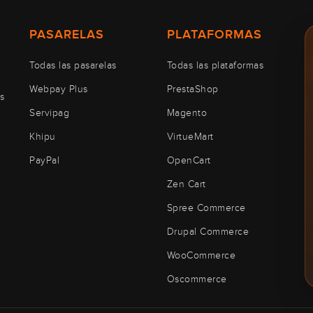
PASARELAS
PLATAFORMAS
Todas las pasarelas
Todas las plataformas
Webpay Plus
PrestaShop
s
Servipag
Magento
Khipu
VirtueMart
PayPal
OpenCart
Zen Cart
Spree Commerce
Drupal Commerce
WooCommerce
Oscommerce