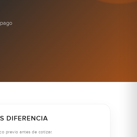
 pago
S DIFERENCIA
co previo antes de cotizar.