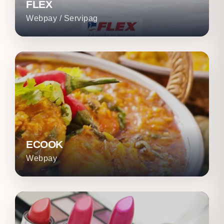
FLEX
Webpay / Servipag
ECOOK
Webpay