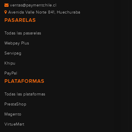
ventas@paymentchile.cl
Avenida Valle Norte 841, Huechuraba
PASARELAS
Todas las pasarelas
Webpay Plus
Servipag
Khipu
PayPal
PLATAFORMAS
Todas las plataformas
PrestaShop
Magento
VirtueMart